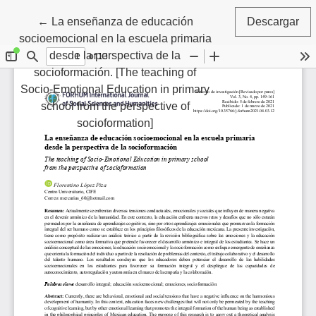
Volver a los detalles del artículo
←
La enseñanza de educación
Descargar
socioemocional en la escuela primaria
desde la perspectiva de la
socioformación. [The teaching of
Socio-Emotional Education in primary
school from the perspective of
socioformation]