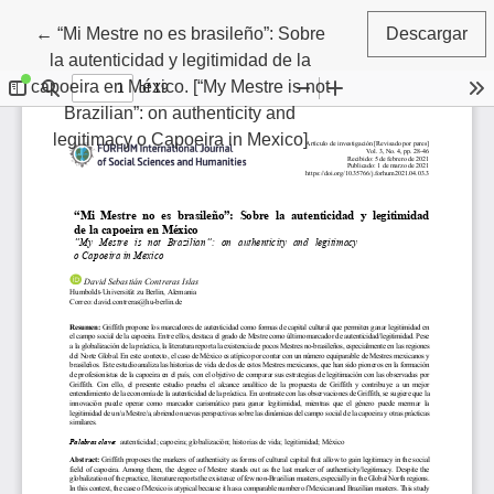
Volver a los detalles del artículo
←
“Mi Mestre no es brasileño”: Sobre
Descargar
la autenticidad y legitimidad de la
capoeira en México. [“My Mestre is not
Brazilian”: on authenticity and
legitimacy o Capoeira in Mexico]